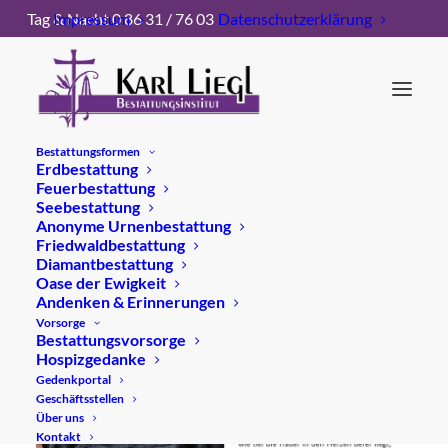
Tag & Nacht 0 86 31 / 76 03
Impressum
Datenschutzerklärung
Bestattungsformen
Erdbestattung
Gertrud Schweiger ✝
Feuerbestattung
Seebestattung
08.01.2025
Anonyme Urnenbestattung
Friedwaldbestattung
Diamantbestattung
Oase der Ewigkeit
Andenken & Erinnerungen
Vorsorge
Bestattungsvorsorge
Hospizgedanke
Gedenkportal
Geschäftsstellen
Über uns
Kontakt