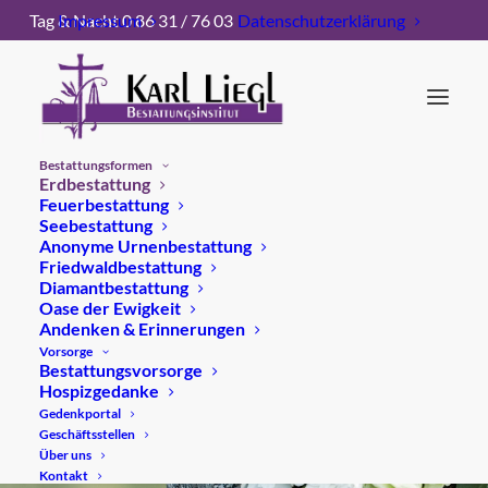
Tag & Nacht 0 86 31 / 76 03
Impressum
Datenschutzerklärung
Bestattungsformen
Erdbestattung
Feuerbestattung
Seebestattung
Anonyme Urnenbestattung
Friedwaldbestattung
Diamantbestattung
Oase der Ewigkeit
Andenken & Erinnerungen
Erdbestattung
Vorsorge
Bestattungsvorsorge
Hospizgedanke
Gedenkportal
Geschäftsstellen
Über uns
Kontakt